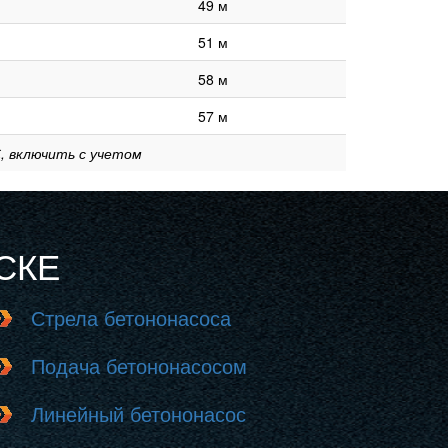
49 м
51 м
58 м
57 м
, включить с учетом
СКЕ
Стрела бетононасоса
Подача бетононасосом
Линейный бетононасос