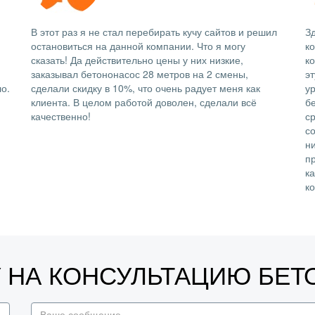
В этот раз я не стал перебирать кучу сайтов и решил
Зд
остановиться на данной компании. Что я могу
к
сказать! Да действительно цены у них низкие,
ко
заказывал бетононасос 28 метров на 2 смены,
э
о.
сделали скидку в 10%, что очень радует меня как
у
клиента. В целом работой доволен, сделали всё
б
качественно!
с
со
н
п
к
к
У НА КОНСУЛЬТАЦИЮ БЕ