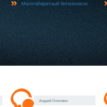
Малогабаритный бетононасос
Андрей Олегович