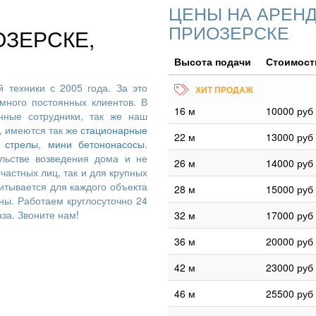
ЦЕНЫ НА АРЕНД
ПРИОЗЕРСКЕ
ЗЕРСКЕ,
Высота подачи
Стоимость
 техники с 2005 года. За это
много постоянных клиентов. В
16 м
10000 руб
ные сотрудники, так же наш
, имеются так же
стационарные
22 м
13000 руб
 стрелы
,
мини бетононасосы
.
льстве возведения дома и не
26 м
14000 руб
частных лиц, так и для крупных
итывается для каждого объекта
28 м
15000 руб
ны. Работаем круглосуточно 24
аза. Звоните нам!
32 м
17000 руб
36 м
20000 руб
42 м
23000 руб
46 м
25500 руб