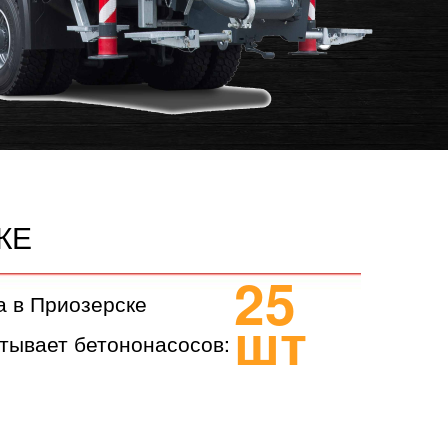
КЕ
25
а в Приозерске
шт
тывает бетононасосов: