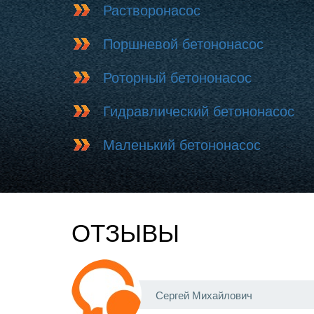
Растворонасос
Поршневой бетононасос
Роторный бетононасос
Гидравлический бетононасос
Маленький бетононасос
ОТЗЫВЫ
Сергей Михайлович