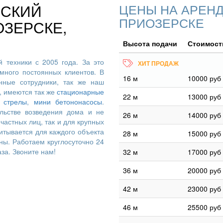
ЕСКИЙ
ЦЕНЫ НА АРЕНД
ПРИОЗЕРСКЕ
ЗЕРСКЕ,
Высота подачи
Стоимость
 техники с 2005 года. За это
много постоянных клиентов. В
16 м
10000 руб
ные сотрудники, так же наш
, имеются так же
стационарные
22 м
13000 руб
 стрелы
,
мини бетононасосы
.
льстве возведения дома и не
26 м
14000 руб
частных лиц, так и для крупных
итывается для каждого объекта
28 м
15000 руб
ны. Работаем круглосуточно 24
аза. Звоните нам!
32 м
17000 руб
36 м
20000 руб
42 м
23000 руб
46 м
25500 руб