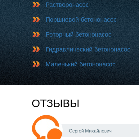
Растворонасос
Поршневой бетононасос
Роторный бетононасос
Гидравлический бетононасос
Маленький бетононасос
ОТЗЫВЫ
Сергей Михайлович