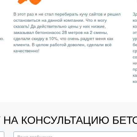
В этот раз я не стал перебирать кучу сайтов и решил
Зд
остановиться на данной компании. Что я могу
к
сказать! Да действительно цены у них низкие,
ко
заказывал бетононасос 28 метров на 2 смены,
э
о.
сделали скидку в 10%, что очень радует меня как
у
клиента. В целом работой доволен, сделали всё
б
качественно!
с
со
н
п
к
к
У НА КОНСУЛЬТАЦИЮ БЕ