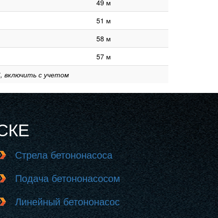
49 м
51 м
58 м
57 м
, включить с учетом
СКЕ
Стрела бетононасоса
Подача бетононасосом
Линейный бетононасос