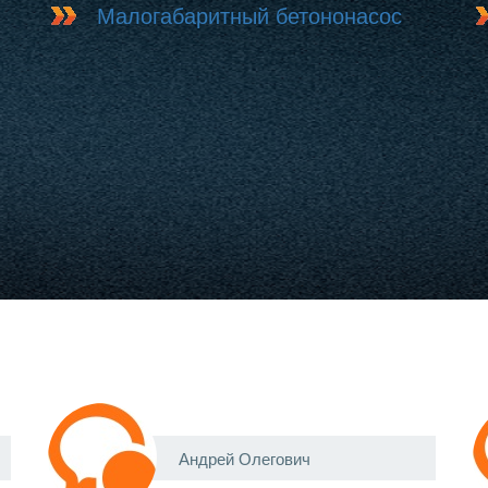
Малогабаритный бетононасос
Андрей Олегович