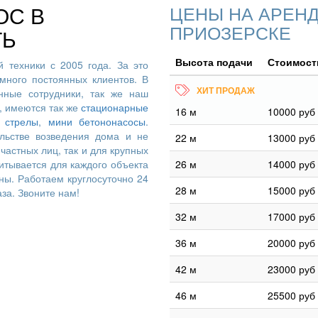
ОС В
ЦЕНЫ НА АРЕНД
ПРИОЗЕРСКЕ
ТЬ
Высота подачи
Стоимость
 техники с 2005 года. За это
много постоянных клиентов. В
ные сотрудники, так же наш
, имеются так же
стационарные
16 м
10000 руб
 стрелы
,
мини бетононасосы
.
льстве возведения дома и не
22 м
13000 руб
частных лиц, так и для крупных
итывается для каждого объекта
26 м
14000 руб
ны. Работаем круглосуточно 24
28 м
15000 руб
аза. Звоните нам!
32 м
17000 руб
36 м
20000 руб
42 м
23000 руб
46 м
25500 руб