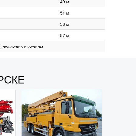
49 м
51 м
58 м
57 м
, включить с учетом
РСКЕ