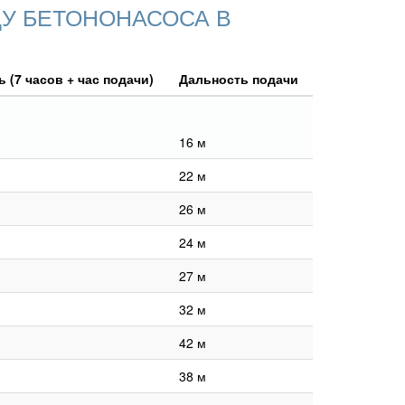
У БЕТОНОНАСОСА В
 (7 часов + час подачи)
Дальность подачи
16 м
22 м
26 м
24 м
27 м
32 м
42 м
38 м