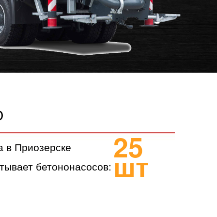
О
25
а в Приозерске
шт
тывает бетононасосов: